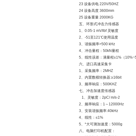
23 设备供电 220V/50HZ
24 设备高度 3600mm
25 设备重量 2000KG
五、环形式冲击力传感器
1、0.05-1 mV/lbf 灵敏度
2、-51至121℃使用温度
3、谐振频率>500 kHz
4、冲击量程：50kN量程
5、线性误差：满量程±1%（10%~50
六、进口高速采集卡
1、采集频率：2MHZ
2、内置数模转换器:≥16bit
3、频率响应：500KHZ
七、冲击加速度传感器
1、灵敏度：2pC/ m
2、频率响应：1～12000Hz
3、安装谐振频率:40kHz
4、线性：≤1%
5、*大可测加速度：5000g
八、电脑打印机配置：