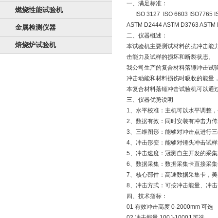
一、满足标准：
燃烧性能试验机
ISO 3127 ISO 6603 ISO7765 I
ASTM D2444 ASTM D3763 ASTM 
金属检测仪器
二、仪器概述：
焙烧炉试验机
本试验机主要测试材料的抗冲击能力
击能力及试样的损坏和断裂状态。
我公司生产的复合材料落锤冲击试验
冲击动能和材料损伤时吸收的能量
本复合材料落锤冲击试验机可以通过
三、仪器优势说明
1、水平校准：主机可以水平调整
2、数据有效：同时安装有冲击力
3、三维图形：能够对冲击点进行
4、冲击形变：能够对锤头冲击试
5、冲击速度：冠测自主开发的采集
6、数据采集：数据采集卡直接采
7、核心部件：高速数据采集卡，美
8、冲击方式：可按冲击能量、冲
四、技术指标：
01 有效冲击高度 0-2000mm 可选
02 冲击能量 100J-1000J 可选