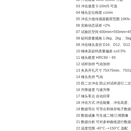
03 冲击速度 0-10m/S 可选
04 锤头定位精度 ±1mm
05 冲击力值传感器载荷范围 10KN-
06 实验动态误差 <2%
07 试验区空间 600mm×550mm×4
08 砝码质量规格 1.0kg、2kg 、5kg
09 冲击锤头直径 D16、D12、D12.
10 锤体及砝码质量偏差 ≤±0.5%
11 锤头硬度 HRC60 ~ 65
12 试样加持 气动加持
13 夹具开孔尺寸 75X75mm、75X
14 锤头夹持 气动
15 防二次冲击 防止对试样进行二
16 升降速度 匀速升降
17 锤头零点 自动归零
18 冲击方式 冲击能量、冲击高度
19 数据导出 可导出和保存电子数据
20 数据成像 可生成二维/三维图像
21 数据分析 可对多种曲线进行数
22 温度范围 -40°C--+150°C 选配