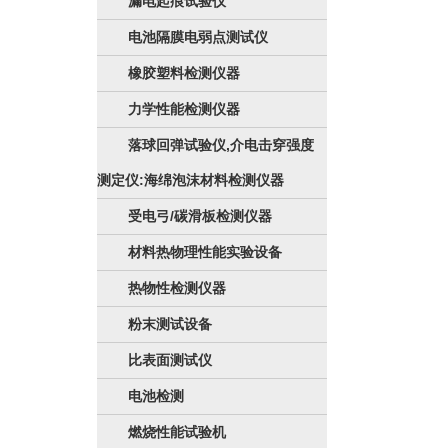
漏电起痕试验仪
电池隔膜电弱点测试仪
橡胶塑料检测仪器
力学性能检测仪器
落球回弹试验仪,介电击穿强度
测定仪:海绵泡沫材料检测仪器
受电弓/碳滑板检测仪器
材料热物理性能实验设备
热物性检测仪器
粉末测试设备
比表面测试仪
电池检测
燃烧性能试验机