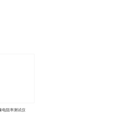
缘电阻率测试仪