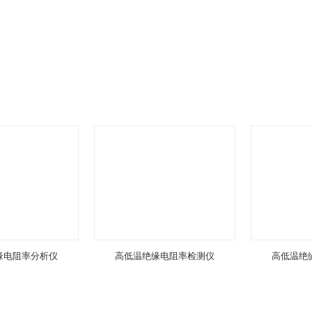
缘电阻率分析仪
高低温绝缘电阻率检测仪
高低温绝