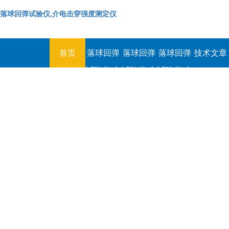
落球回弹试验仪,介电击穿强度测定仪
首页
落球回弹
落球回弹
落球回弹
技术文章
试验仪,介
试验仪,介
试验仪,介
电击穿强
电击穿强
电击穿强
度测定仪
度测定仪
度测定仪