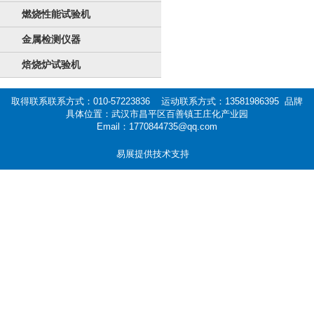
燃烧性能试验机
金属检测仪器
焙烧炉试验机
取得联系联系方式：010-57223836 运动联系方式：13581986395 品牌
具体位置：武汉市昌平区百善镇王庄化产业园
Email：1770844735@qq.com
易展提供技术支持