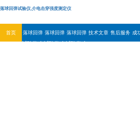
落球回弹试验仪,介电击穿强度测定仪
首页
落球回弹
落球回弹
落球回弹
技术文章
售后服务
成
试验仪,介
试验仪,介
试验仪,介
电击穿强
电击穿强
电击穿强
度测定仪
度测定仪
度测定仪