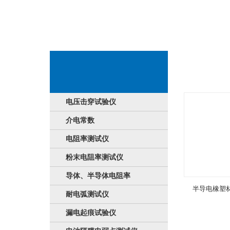
企业产品动态展
电压击穿试验仪
介电常数
电阻率测试仪
粉末电阻率测试仪
导体、半导体电阻率
半导电橡塑
耐电弧测试仪
漏电起痕试验仪