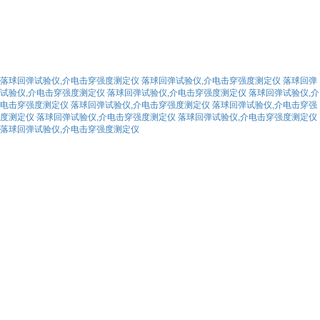
落球回弹试验仪,介电击穿强度测定仪
落球回弹试验仪,介电击穿强度测定仪
落球回弹
试验仪,介电击穿强度测定仪
落球回弹试验仪,介电击穿强度测定仪
落球回弹试验仪,介
电击穿强度测定仪
落球回弹试验仪,介电击穿强度测定仪
落球回弹试验仪,介电击穿强
度测定仪
落球回弹试验仪,介电击穿强度测定仪
落球回弹试验仪,介电击穿强度测定仪
落球回弹试验仪,介电击穿强度测定仪