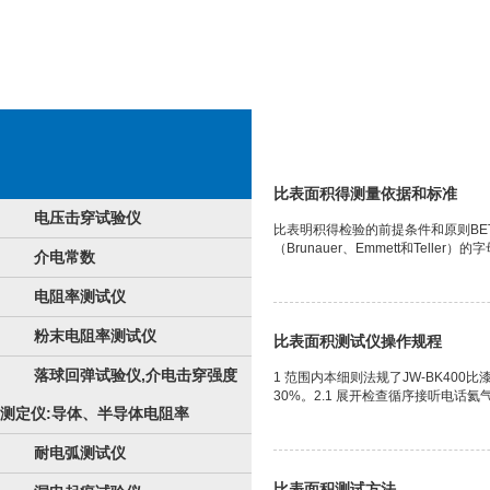
比外观
比表面积得测量依据和标准
电压击穿试验仪
比表明积得检验的前提条件和原则BE
（Brunauer、Emmett和Telle
介电常数
电阻率测试仪
粉末电阻率测试仪
比表面积测试仪操作规程
落球回弹试验仪,介电击穿强度
1 范围内本细则法规了JW-BK40
30%。2.1 展开检查循序接听电话氦气
测定仪:导体、半导体电阻率
耐电弧测试仪
比表面积测试方法