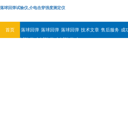
落球回弹试验仪,介电击穿强度测定仪
首页
落球回弹
落球回弹
落球回弹
技术文章
售后服务
成
试验仪,介
试验仪,介
试验仪,介
电击穿强
电击穿强
电击穿强
度测定仪
度测定仪
度测定仪