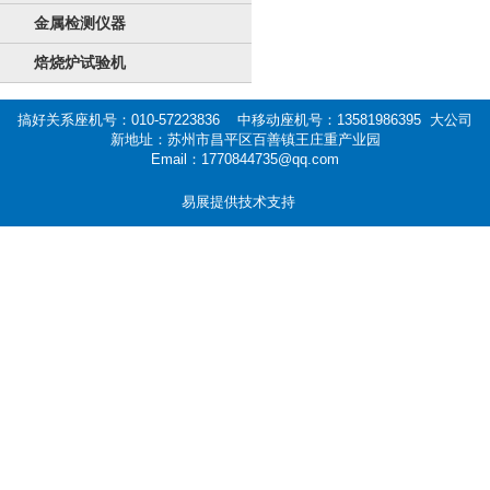
金属检测仪器
焙烧炉试验机
搞好关系座机号：010-57223836 中移动座机号：13581986395 大公司
新地址：苏州市昌平区百善镇王庄重产业园
Email：1770844735@qq.com
易展提供技术支持