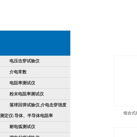
商品动态展示
电压击穿试验仪
介电常数
电阻率测试仪
粉末电阻率测试仪
落球回弹试验仪,介电击穿强度
组合式
测定仪:导体、半导体电阻率
耐电弧测试仪