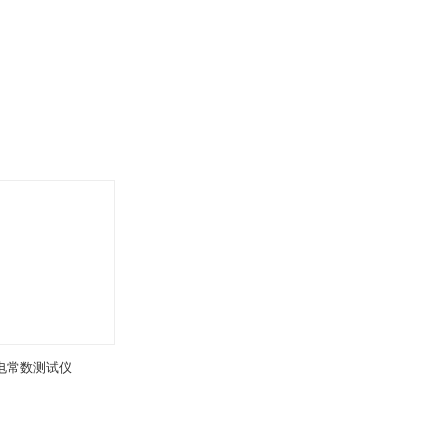
电常数测试仪