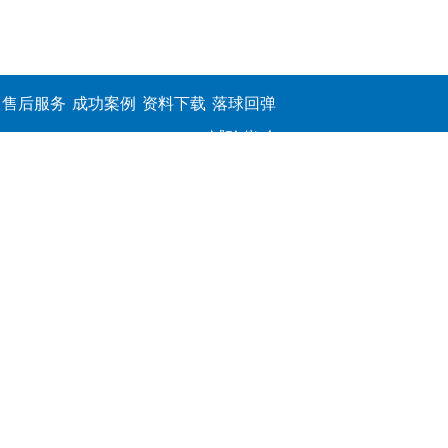
售后服务
成功案例
资料下载
落球回弹
试验仪,介
电击穿强
度测定仪