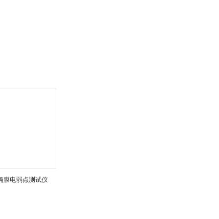
隔膜电弱点测试仪