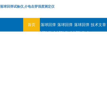
落球回弹试验仪,介电击穿强度测定仪
首页
落球回弹
落球回弹
落球回弹
技术文章
试验仪,介
试验仪,介
试验仪,介
电击穿强
电击穿强
电击穿强
度测定仪
度测定仪
度测定仪