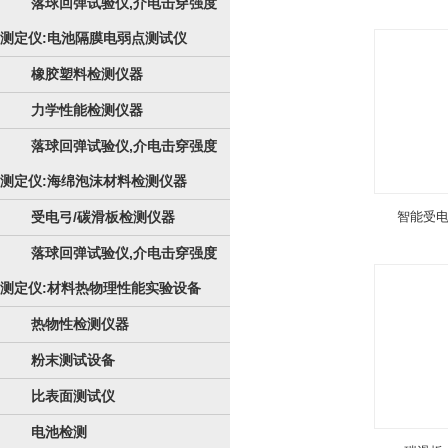
落球回弹试验仪,介电击穿强度
测定仪:电池隔膜电弱点测试仪
橡胶塑料检测仪器
力学性能检测仪器
落球回弹试验仪,介电击穿强度
测定仪:海绵泡沫材料检测仪器
受电弓/碳滑板检测仪器
智能受
落球回弹试验仪,介电击穿强度
测定仪:材料热物理性能实验设备
热物性检测仪器
粉末测试设备
比表面测试仪
电池检测