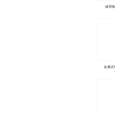
碳滑
金属试