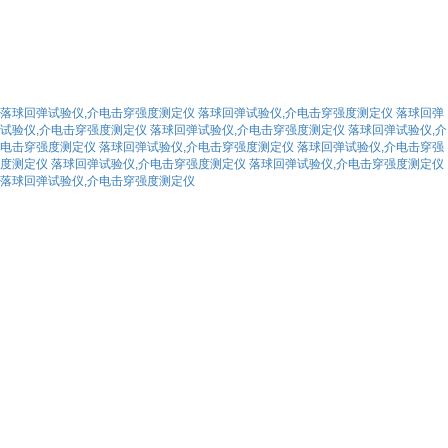
落球回弹试验仪,介电击穿强度测定仪
落球回弹试验仪,介电击穿强度测定仪
落球回弹
试验仪,介电击穿强度测定仪
落球回弹试验仪,介电击穿强度测定仪
落球回弹试验仪,介
电击穿强度测定仪
落球回弹试验仪,介电击穿强度测定仪
落球回弹试验仪,介电击穿强
度测定仪
落球回弹试验仪,介电击穿强度测定仪
落球回弹试验仪,介电击穿强度测定仪
落球回弹试验仪,介电击穿强度测定仪