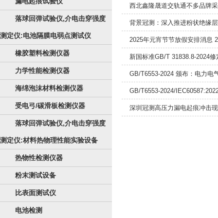
漏电起痕试验仪
西北鑫隆晟道交轨通不多品牌采购
落球回弹试验仪,介电击穿强度
背景冠测：深入推进粉状绝缘层产品
测定仪:电池隔膜电弱点测试仪
2025年元宵节节放假安排消息 202
橡胶塑料检测仪器
新国标准GB/T 31838.8-2
力学性能检测仪器
GB/T6553-2024 颁布：电力
海绵泡沫材料检测仪器
GB/T6553-2024/IEC605
受电弓/碳滑板检测仪器
深圳冠测高压力漏电起痕冲击现场实验
落球回弹试验仪,介电击穿强度
测定仪:材料热物理性能实验设备
热物性检测仪器
粉末测试设备
比表面测试仪
电池检测