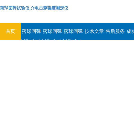
落球回弹试验仪,介电击穿强度测定仪
首页
落球回弹
落球回弹
落球回弹
技术文章
售后服务
成
试验仪,介
试验仪,介
试验仪,介
电击穿强
电击穿强
电击穿强
度测定仪
度测定仪
度测定仪