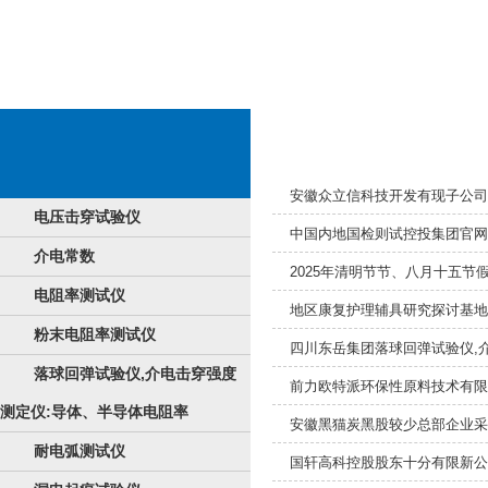
一体化
安徽众立信科技开发有现子公司与
电压击穿试验仪
中国内地国检则试控投集团官网向我
介电常数
2025年清明节节、八月十五节假期安
电阻率测试仪
地区康复护理辅具研究探讨基地采购
粉末电阻率测试仪
四川东岳集团落球回弹试验仪,介
落球回弹试验仪,介电击穿强度
前力欧特派环保性原料技术有限机
测定仪:导体、半导体电阻率
安徽黑猫炭黑股较少总部企业采购我
耐电弧测试仪
国轩高科控股股东十分有限新公司