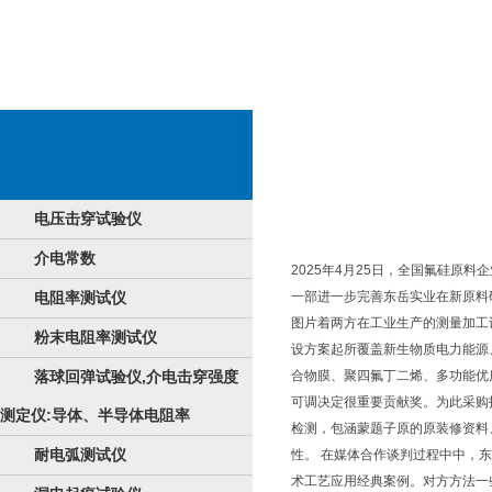
中央新闻详细信息
电压击穿试验仪
介电常数
2025年4月25日，全国氟硅
电阻率测试仪
一部进一步完善东岳实业在新原料
图片着两方在工业生产的测量加工
粉末电阻率测试仪
设方案起所覆盖新生物质电力能源
落球回弹试验仪,介电击穿强度
合物膜、聚四氟丁二烯、多功能优
可调决定很重要贡献奖。为此采购
测定仪:导体、半导体电阻率
检测，包涵蒙题子原的原装修资料
耐电弧测试仪
性。 在媒体合作谈判过程中中，
术工艺应用经典案例。对方方法一