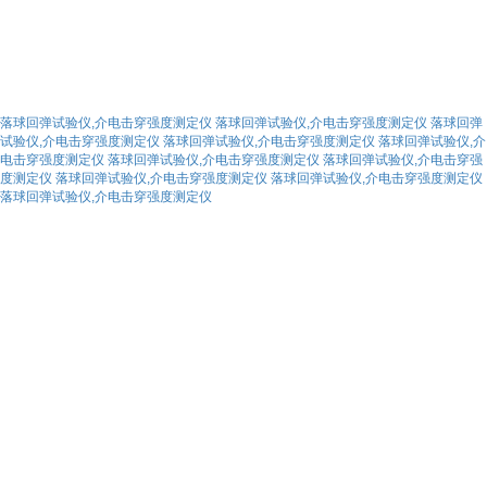
落球回弹试验仪,介电击穿强度测定仪
落球回弹试验仪,介电击穿强度测定仪
落球回弹
试验仪,介电击穿强度测定仪
落球回弹试验仪,介电击穿强度测定仪
落球回弹试验仪,介
电击穿强度测定仪
落球回弹试验仪,介电击穿强度测定仪
落球回弹试验仪,介电击穿强
度测定仪
落球回弹试验仪,介电击穿强度测定仪
落球回弹试验仪,介电击穿强度测定仪
落球回弹试验仪,介电击穿强度测定仪