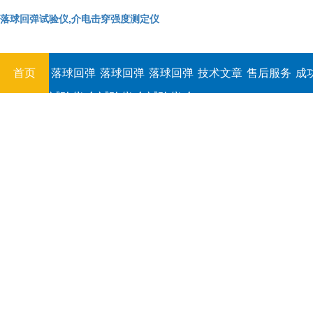
落球回弹试验仪,介电击穿强度测定仪
首页
落球回弹
落球回弹
落球回弹
技术文章
售后服务
成
试验仪,介
试验仪,介
试验仪,介
电击穿强
电击穿强
电击穿强
度测定仪
度测定仪
度测定仪