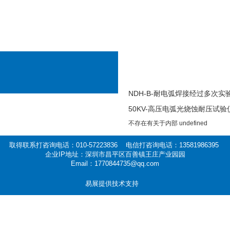
货品展现
NDH-B-耐电弧焊接经过多次实
50KV-高压电弧光烧蚀耐压试验
不存在有关于内部 undefined
取得联系打咨询电话：010-57223836 电信打咨询电话：13581986395
企业IP地址：深圳市昌平区百善镇王庄产业园园
Email：1770844735@qq.com
易展提供技术支持