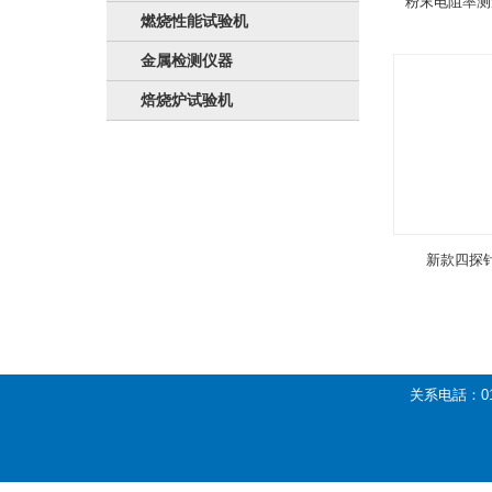
粉末电阻率测
燃烧性能试验机
金属检测仪器
焙烧炉试验机
新款四探
关系电話：01