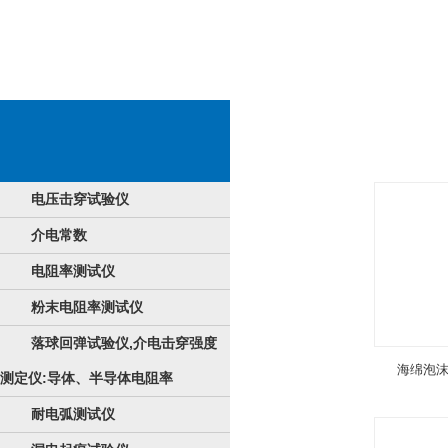
物料展出
电压击穿试验仪
介电常数
电阻率测试仪
粉末电阻率测试仪
落球回弹试验仪,介电击穿强度
海绵泡
测定仪:导体、半导体电阻率
耐电弧测试仪