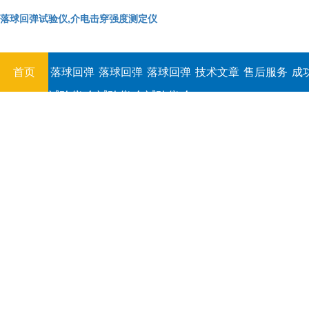
落球回弹试验仪,介电击穿强度测定仪
首页
落球回弹
落球回弹
落球回弹
技术文章
售后服务
成
试验仪,介
试验仪,介
试验仪,介
电击穿强
电击穿强
电击穿强
度测定仪
度测定仪
度测定仪