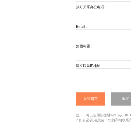
搞好关系办公电话：
Email：
集团标题：
建立联系IP地址：
注：1.可以使用快捷键Alt+S或Ctrl+
2.如有必要,请您留下您的详细联系方