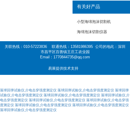
有关好产品
小型海绵泡沫切割机
海绵泡沫切割仪器
关联热线：010-57223836 联通热线：13581986395 公司的地此：深圳
市昌平区百善镇王庄工农业园
Email：1770844735@qq.com
易展提供技术支持
落球回弹试验仪,介电击穿强度测定仪
落球回弹试验仪,介电击穿强度测定仪
落球回弹
试验仪,介电击穿强度测定仪
落球回弹试验仪,介电击穿强度测定仪
落球回弹试验仪,介
电击穿强度测定仪
落球回弹试验仪,介电击穿强度测定仪
落球回弹试验仪,介电击穿强
度测定仪
落球回弹试验仪,介电击穿强度测定仪
落球回弹试验仪,介电击穿强度测定仪
落球回弹试验仪,介电击穿强度测定仪