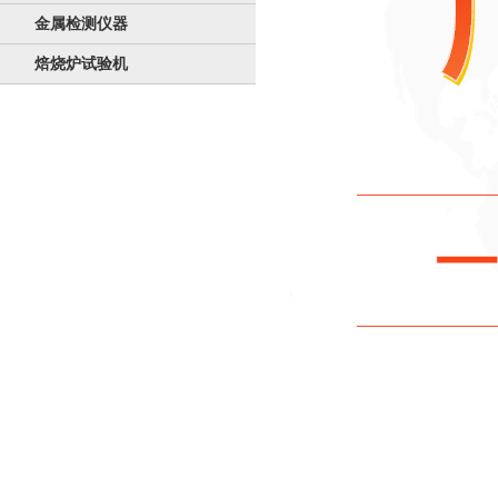
金属检测仪器
焙烧炉试验机