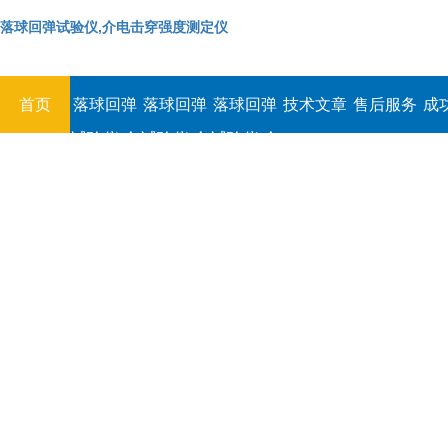
落球回弹试验仪,介电击穿强度测定仪
首页
落球回弹
落球回弹
落球回弹
技术文章
售后服务
成
试验仪,介
试验仪,介
试验仪,介
电击穿强
电击穿强
电击穿强
度测定仪
度测定仪
度测定仪