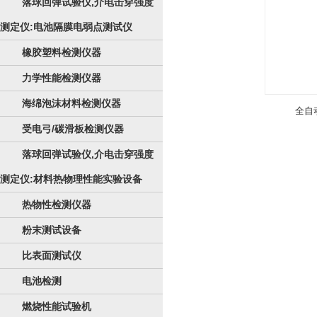
落球回弹试验仪,介电击穿强度
测定仪:电池隔膜电弱点测试仪
橡胶塑料检测仪器
力学性能检测仪器
海绵泡沫材料检测仪器
全自
受电弓/碳滑板检测仪器
落球回弹试验仪,介电击穿强度
测定仪:材料热物理性能实验设备
热物性检测仪器
粉末测试设备
比表面测试仪
电池检测
燃烧性能试验机