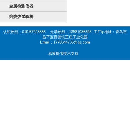
金属检测仪器
焙烧炉试验机
认识热线：010-57223836 走动热线：13581986395 工厂ip地址：青岛市
昌平区百善镇王庄工业化园
Email：1770844735@qq.com
易展提供技术支持