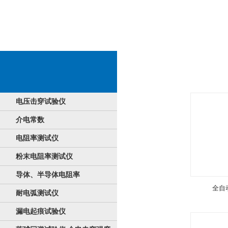
物料展出
电压击穿试验仪
介电常数
电阻率测试仪
粉末电阻率测试仪
导体、半导体电阻率
全自
耐电弧测试仪
漏电起痕试验仪