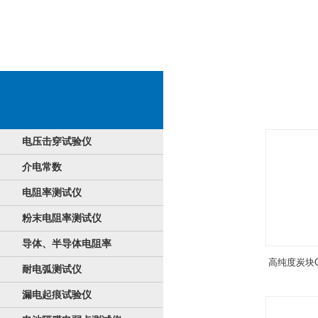
企业产品宣传英文
电压击穿试验仪
介电常数
电阻率测试仪
粉末电阻率测试仪
导体、半导体电阻率
高纯度炭块
耐电弧测试仪
漏电起痕试验仪