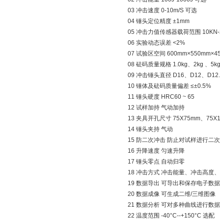
03 冲击速度 0-10m/S 可选
04 锤头定位精度 ±1mm
05 冲击力值传感器载荷范围 10KN-
06 实验动态误差 <2%
07 试验区空间 600mm×550mm×4
08 砝码质量规格 1.0kg、2kg 、5kg
09 冲击锤头直径 D16、D12、D12.
10 锤体及砝码质量偏差 ≤±0.5%
11 锤头硬度 HRC60 ~ 65
12 试样加持 气动加持
13 夹具开孔尺寸 75X75mm、75X
14 锤头夹持 气动
15 防二次冲击 防止对试样进行二
16 升降速度 匀速升降
17 锤头零点 自动归零
18 冲击方式 冲击能量、冲击高度
19 数据导出 可导出和保存电子数据
20 数据成像 可生成二维/三维图像
21 数据分析 可对多种曲线进行数
22 温度范围 -40°C--+150°C 选配