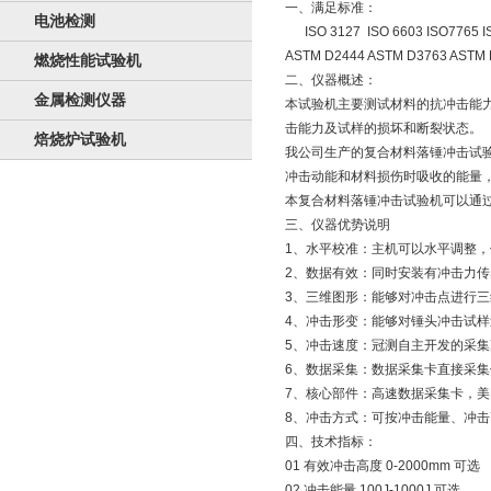
一、满足标准：
电池检测
ISO 3127 ISO 6603 ISO7765 I
ASTM D2444 ASTM D3763 ASTM 
燃烧性能试验机
二、仪器概述：
金属检测仪器
本试验机主要测试材料的抗冲击能力
击能力及试样的损坏和断裂状态。
焙烧炉试验机
我公司生产的复合材料落锤冲击试验
冲击动能和材料损伤时吸收的能量
本复合材料落锤冲击试验机可以通过
三、仪器优势说明
1、水平校准：主机可以水平调整
2、数据有效：同时安装有冲击力
3、三维图形：能够对冲击点进行
4、冲击形变：能够对锤头冲击试
5、冲击速度：冠测自主开发的采集
6、数据采集：数据采集卡直接采
7、核心部件：高速数据采集卡，美
8、冲击方式：可按冲击能量、冲
四、技术指标：
01 有效冲击高度 0-2000mm 可选
02 冲击能量 100J-1000J 可选