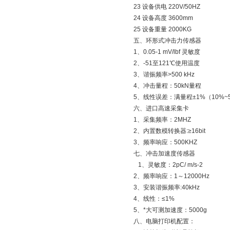
23 设备供电 220V/50HZ
24 设备高度 3600mm
25 设备重量 2000KG
五、环形式冲击力传感器
1、0.05-1 mV/lbf 灵敏度
2、-51至121℃使用温度
3、谐振频率>500 kHz
4、冲击量程：50kN量程
5、线性误差：满量程±1%（10%~50
六、进口高速采集卡
1、采集频率：2MHZ
2、内置数模转换器:≥16bit
3、频率响应：500KHZ
七、冲击加速度传感器
1、灵敏度：2pC/ m
2、频率响应：1～12000Hz
3、安装谐振频率:40kHz
4、线性：≤1%
5、*大可测加速度：5000g
八、电脑打印机配置：