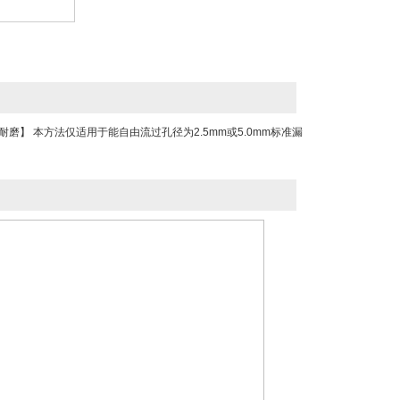
】 本方法仅适用于能自由流过孔径为2.5mm或5.0mm标准漏