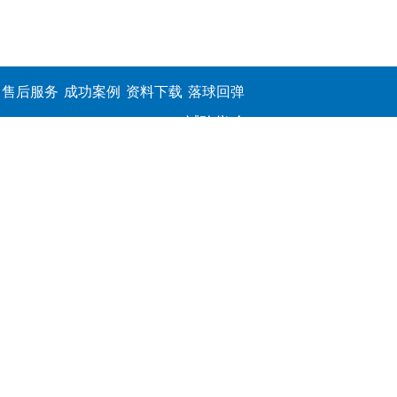
售后服务
成功案例
资料下载
落球回弹
试验仪,介
电击穿强
度测定仪