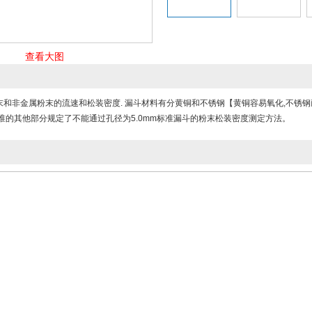
查看大图
和非金属粉末的流速和松装密度. 漏斗材料有分黄铜和不锈钢【黄铜容易氧化,不锈钢耐磨
准的其他部分规定了不能通过孔径为5.0mm标准漏斗的粉末松装密度测定方法。