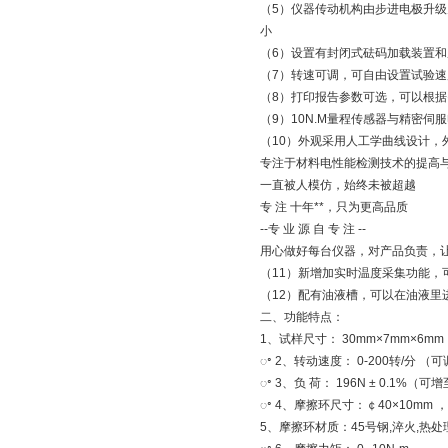
（5）仪器传动机构由步进电极升
小
（6）设置有封闭式砝码加载装置和
（7）转速可调，可自由设置试验速
（8）打印报告参数可选，可以根
（9）10N.M量程传感器与精密伺
（10）外观采用人工学曲线设计，
专注于材料电性能检测技术的提高与
一直被人模仿，始终未被超越
专 注 十年**，只为更高品质
--专 业 源 自 专 注 --
用心做好每台仪器，对产品负责，
（11）新增加实时温度采集功能，
（12）配有油液槽，可以在油液里
二、功能特点：
1、试样尺寸： 30mm×7mm×6mm
ꢀ 2、转动速度： 0-200转/分 （
ꢀ 3、负 荷： 196N ± 0.1%（可增
ꢀ 4、摩擦环尺寸：￠40×10mm ，
5、摩擦环材质：45号钢,淬火,热处理