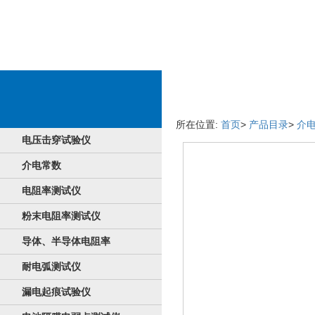
车辆具体详情
所在位置:
首页
>
产品目录
>
介
电压击穿试验仪
介电常数
电阻率测试仪
粉末电阻率测试仪
导体、半导体电阻率
耐电弧测试仪
漏电起痕试验仪