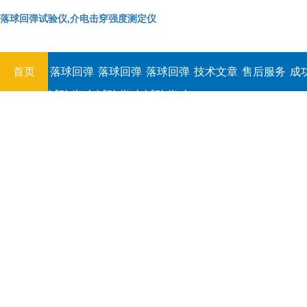
落球回弹试验仪,介电击穿强度测定仪
首页
落球回弹
落球回弹
落球回弹
技术文章
售后服务
成
试验仪,介
试验仪,介
试验仪,介
电击穿强
电击穿强
电击穿强
度测定仪
度测定仪
度测定仪