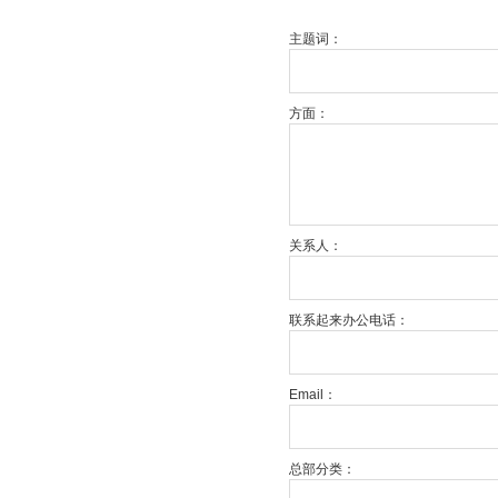
主题词：
方面：
关系人：
联系起来办公电话：
Email：
总部分类：