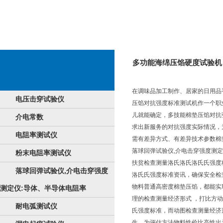
多功能海绵压馅硬度试验机
在调味品加工制作、居家的日用品
电压击穿试验仪
压馅对抗强度标准测试机作一个职
儿就能确定，多技能棉垫压馅对抗
介电常数
求出新服务的对抗强度实际情况，
电阻率测试仪
需有差异方式、有差异技术参数棉
落球回弹试验仪,介电击穿强度测
粉末电阻率测试仪
扶贫检查测量洛氏洛氏洛氏氏强度
落球回弹试验仪,介电击穿强度
洛氏氏强度标准资讯，确保安全检
物料普通高密度棉垫压馅，都能实
测定仪:导体、半导体电阻率
理的检查测量经济形式 ，打比方
耐电弧测试仪
氏强度标准，而动图检查测量经济
生，为评估方法物料性价比高性出