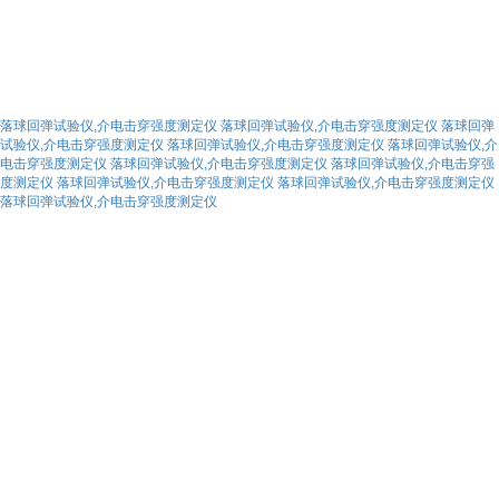
落球回弹试验仪,介电击穿强度测定仪
落球回弹试验仪,介电击穿强度测定仪
落球回弹
试验仪,介电击穿强度测定仪
落球回弹试验仪,介电击穿强度测定仪
落球回弹试验仪,介
电击穿强度测定仪
落球回弹试验仪,介电击穿强度测定仪
落球回弹试验仪,介电击穿强
度测定仪
落球回弹试验仪,介电击穿强度测定仪
落球回弹试验仪,介电击穿强度测定仪
落球回弹试验仪,介电击穿强度测定仪