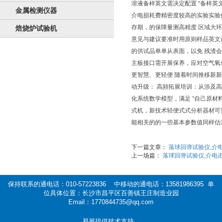
溶液备样英文需决定配置 “备样英
金属检测仪器
介电损耗费精密度较高的实验实验
存期，的保障量测高精度 区域大
焙烧炉试验机
意见与建议要准时用原则样品英文
的供试品单单从表面，以免 残渣
主板接口需开展保养，应对空气氧
更智慧、更轻便 随着时间推移新
动升级： 高頻拓展培训：从涉及
化系统数学模型，满足 “自己原材
式机，新技术轻便式式分析器材可
能相关的的一些基本参数值同样估
下一篇文章：
落球回弹试验仪,介
上一场篇：
落球回弹试验仪,介电
保持联系的通电话：010-57223836 中移动的通电话：13581986395 单
位具体位置：长沙市昌平区百善镇王庄制造业园
Email：1770844735@qq.com
易展提供技术支持