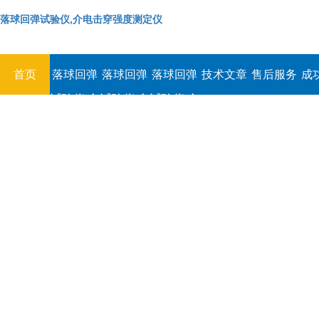
落球回弹试验仪,介电击穿强度测定仪
首页
落球回弹
落球回弹
落球回弹
技术文章
售后服务
成
试验仪,介
试验仪,介
试验仪,介
电击穿强
电击穿强
电击穿强
度测定仪
度测定仪
度测定仪